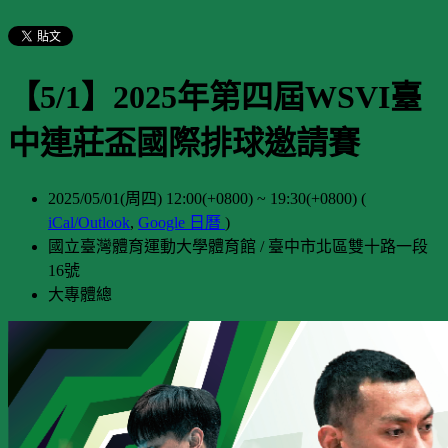
【5/1】2025年第四屆WSVI臺
中連莊盃國際排球邀請賽
2025/05/01(周四) 12:00(+0800)
~
19:30(+0800)
(
iCal/Outlook
,
Google 日曆
)
國立臺灣體育運動大學體育館 / 臺中市北區雙十路一段
16號
大專體總