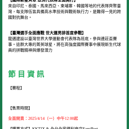
【國際新星齊聚 亞洲代表隊全面開打】
來自印尼、泰國、馬來西亞、柬埔寨、韓國等地的代表隊齊聚臺
灣，每支隊伍皆具備高水準技術與戰術執行力，是難得一見的跨
國對抗舞台。
【臺灣選手全面應戰 世大運男排首度參戰】
龍邁建設以臺灣世界大學運動會代表隊為班底，參與連莊盃賽
事。這群大專的菁英球星，將在高強度國際賽事中展現新生代球
員的拼戰精神與爆發潛力
節 目 資 訊
【賽程】
【售票時間】
全面開賣：2025/4/14（一）中午12:00起
【購票方式】KKTIX & 全台全家便利商店FamiPort