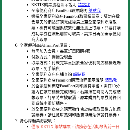
KKTIX購票流程圖示說明
請點我
全家便利商店FamiPort取票說明
請點我
選擇全家便利商店FamiPort取票請留意：請勿在啟
售當天於網站訂購完成後馬上至全家便利商店取
票，極有可能因系統繁忙無法馬上取票，只要訂購
成功票券在演出前皆可取票，請擇日再至全家便利
商店取票。
全家便利商店FamiPort購票：
無需加入會員，每筆訂單限購4張
付款方式：僅接受現金
取票方式：付款完畢直接於全家便利商店櫃檯現場
取票，免手續費
全家便利商店店鋪查詢
請點我
全家便利商店FamiPort購票流程圖示說明
請點我
於全家便利商店FamiPort列印繳費單後，需在10分
鐘內在該店櫃檯完成結帳，若無法在時間內完成結
帳取票，訂單將會被取消，原本購買的票券將釋回
到系統中重新銷售。
於全家便利商店之購票動作皆於結帳取票後方能保
證票券，請注意單憑列印繳費單無法保證其票券。
身心障礙票券說明：
僅限 KKTIX 網站購票，請務必在活動啟售前一日