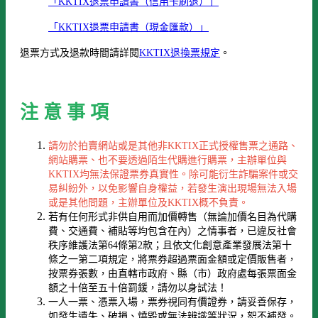
「KKTIX退票申請書（信用卡刷退）」
「KKTIX退票申請書（現金匯款）」
退票方式及退款時間請詳閱
KKTIX退換票規定
。
注 意 事 項
請勿於拍賣網站或是其他非KKTIX正式授權售票之通路、
網站購票、也不要透過陌生代購進行購票，主辦單位與
KKTIX均無法保證票券真實性。除可能衍生詐騙案件或交
易糾紛外，以免影響自身權益，若發生演出現場無法入場
或是其他問題，主辦單位及KKTIX概不負責。
若有任何形式非供自用而加價轉售（無論加價名目為代購
費、交通費、補貼等均包含在內）之情事者，已違反社會
秩序維護法第64條第2款；且依文化創意產業發展法第十
條之一第二項規定，將票券超過票面金額或定價販售者，
按票券張數，由直轄市政府、縣（市）政府處每張票面金
額之十倍至五十倍罰鍰，請勿以身試法！
一人一票、憑票入場，票券視同有價證券，請妥善保存，
如發生遺失、破損、燒毀或無法辨識等狀況，恕不補發。