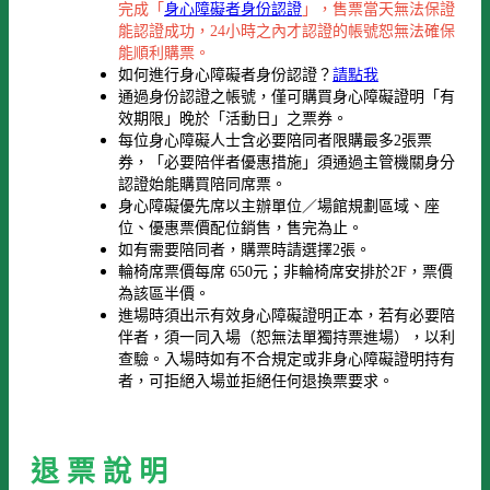
完成「
身心障礙者身份認證
」，售票當天無法保證
能認證成功，24小時之內才認證的帳號恕無法確保
能順利購票。
如何進行身心障礙者身份認證？
請點我
通過身份認證之帳號，僅可購買身心障礙證明「有
效期限」晚於「活動日」之票券。
每位身心障礙人士含必要陪同者限購最多2張票
券，「必要陪伴者優惠措施」須通過主管機關身分
認證始能購買陪同席票。
身心障礙優先席以主辦單位／場館規劃區域、座
位、優惠票價配位銷售，售完為止。
如有需要陪同者，購票時請選擇2張。
輪椅席票價每席 650元；非輪椅席安排於2F，票價
為該區半價。
進場時須出示有效身心障礙證明正本，若有必要陪
伴者，須一同入場（恕無法單獨持票進場），以利
查驗。入場時如有不合規定或非身心障礙證明持有
者，可拒絕入場並拒絕任何退換票要求。
退 票 說 明