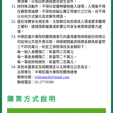
賞球賽，以免因刺激過度而發生意外。
除特殊活動外，不得任意攜帶寵物進入球場；入場後不得
在觀眾席抽煙、不得有妨礙比賽正常進行之行為，且不得
以任何方式展示具攻擊性標語。
違反球賽安全規定者，主辦單位有拒絕其入場或要求離場
之權利，違規情節嚴重或影響公共安全者將移請警方處
理。
中華民國大專院校體育總會已向臺灣產物保險股份有限公
司投保公共意外責任險，保險期間最高賠償金額為新臺幣
三千四百萬元。約定之保險項目及金額如下：
每一個人身體傷亡：新臺幣三百萬元
每一事故身體傷亡：新臺幣二千萬元。
每一事故財物損失：新臺幣二百萬元。
其他未盡事宜及相關規定以主辦單位公告為主。
主辦單位：中華民國大專院校體育總會
聯絡信箱：
tvlmongchi@gmail.com
聯絡電話：02-27710300
購 票 方 式 說 明