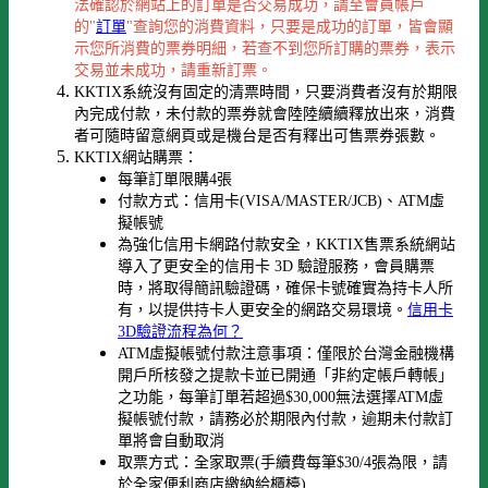
法確認於網站上的訂單是否交易成功，請至會員帳戶
的"
訂單
"查詢您的消費資料，只要是成功的訂單，皆會顯
示您所消費的票券明細，若查不到您所訂購的票券，表示
交易並未成功，請重新訂票。
KKTIX系統沒有固定的清票時間，只要消費者沒有於期限
內完成付款，未付款的票券就會陸陸續續釋放出來，消費
者可隨時留意網頁或是機台是否有釋出可售票券張數。
KKTIX網站購票：
每筆訂單限購4張
付款方式：信用卡(VISA/MASTER/JCB)、ATM虛
擬帳號
為強化信用卡網路付款安全，KKTIX售票系統網站
導入了更安全的信用卡 3D 驗證服務，會員購票
時，將取得簡訊驗證碼，確保卡號確實為持卡人所
有，以提供持卡人更安全的網路交易環境。
信用卡
3D驗證流程為何？
ATM虛擬帳號付款注意事項：僅限於台灣金融機構
開戶所核發之提款卡並已開通「非約定帳戶轉帳」
之功能，每筆訂單若超過$30,000無法選擇ATM虛
擬帳號付款，請務必於期限內付款，逾期未付款訂
單將會自動取消
取票方式：全家取票(手續費每筆$30/4張為限，請
於全家便利商店繳納給櫃檯)