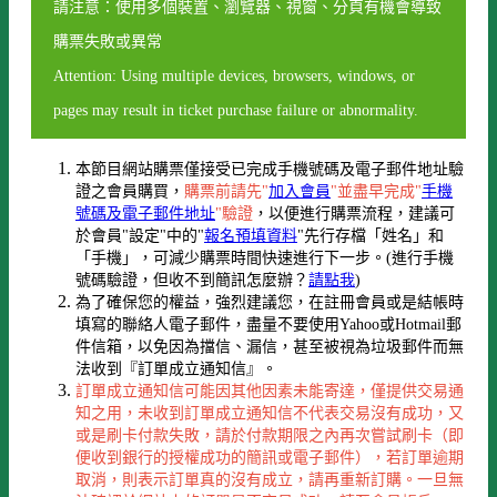
請注意：使用多個裝置、瀏覽器、視窗、分頁有機會導致
購票失敗或異常
Attention: Using multiple devices, browsers, windows, or
pages may result in ticket purchase failure or abnormality.
本節目網站購票僅接受已完成手機號碼及電子郵件地址驗
證之會員購買，
購票前請先"
加入會員
"並盡早完成"
手機
號碼及電子郵件地址
"驗證
，以便進行購票流程，建議可
於會員"設定"中的"
報名預填資料
"先行存檔「姓名」和
「手機」，可減少購票時間快速進行下一步。(進行手機
號碼驗證，但收不到簡訊怎麼辦？
請點我
)
為了確保您的權益，強烈建議您，在註冊會員或是結帳時
填寫的聯絡人電子郵件，盡量不要使用Yahoo或Hotmail郵
件信箱，以免因為擋信、漏信，甚至被視為垃圾郵件而無
法收到『訂單成立通知信』。
訂單成立通知信可能因其他因素未能寄達，僅提供交易通
知之用，未收到訂單成立通知信不代表交易沒有成功，又
或是刷卡付款失敗，請於付款期限之內再次嘗試刷卡（即
便收到銀行的授權成功的簡訊或電子郵件），若訂單逾期
取消，則表示訂單真的沒有成立，請再重新訂購。一旦無