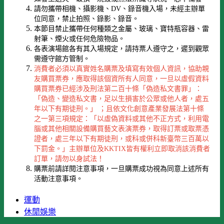
請勿攜帶相機、攝影機、DV、錄音機入場，未經主辦單
位同意，禁止拍照、錄影、錄音。
本節目禁止攜帶任何種類之金屬、玻璃、寶特瓶容器、雷
射筆、煙火或任何危險物品。
各表演場館各有其入場規定，請持票人遵守之，遲到觀眾
需遵守館方管制。
消費者必須以真實姓名購票及填寫有效個人資訊，協助親
友購買票券，應取得該個資所有人同意，一旦以虛假資料
購買票券已經涉及刑法第二百十條「偽造私文書罪」：
「偽造、變造私文書，足以生損害於公眾或他人者，處五
年以下有期徒刑。」 ；且依文化創意產業發展法第十條
之一第三項規定：「以虛偽資料或其他不正方式，利用電
腦或其他相關設備購買藝文表演票券，取得訂票或取票憑
證者，處三年以下有期徒刑，或科或併科新臺幣三百萬以
下罰金。」主辦單位及KKTIX皆有權利立即取消該消費者
訂單，請勿以身試法！
購票前請詳閱注意事項，一旦購票成功視為同意上述所有
活動注意事項。
運動
休閒娛樂