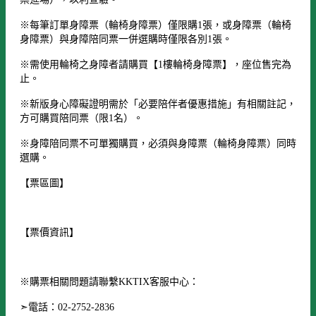
※每筆訂單身障票（輪椅身障票）僅限購1張，或身障票（輪椅
身障票）與身障陪同票一併選購時僅限各別1張。
※需使用輪椅之身障者請購買【1樓輪椅身障票】，座位售完為
止。
※新版身心障礙證明需於「必要陪伴者優惠措施」有相關註記，
方可購買陪同票（限1名）。
※身障陪同票不可單獨購買，必須與身障票（輪椅身障票）同時
選購。
【票區圖】
【票價資訊】
※購票相關問題請聯繫KKTIX客服中心：
➣電話：02-2752-2836