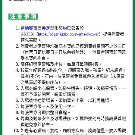
注 意 事 項
運動賽事票券定型化契約
已公告於
KKTIX（
https://rdger.kktix.cc/events/okdwer
）提供消費者
預先審閱。
消費者於購票時均確認本契約已經消費者審閱不少於三日
（售票日距比賽日三日以內者除外），消費者購票即同意
受本契約拘束。
請仔細選購票種及座位，每筆訂單限購4張。
孩童年紀超過4歲者(含)，須購票入場。孩童年紀未超過4
歲者(不含)，可由一位購票者免費攜帶入場觀賞（未購票
之兒童恕不提供座位）。
入場券請小心保管，如發生遺失、燒毀、破損等情形，一
概不予重新開票，請重新購買。
入場後中途離場者，須加蓋外出章，以利再進場。
每張票券限一人及使用一次。
每張票券可觀賞整日賽程。
為顧及觀眾安全及球場秩序，如攜帶嬰幼兒時務請妥善照
顧避免意外發生。
如患有心臟病、氣喘、癲癇等疾病，務請儘量不要入場觀