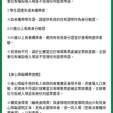
單位有權拒絕入場並不受理任何退票申請。
3.學生證遺失或未攜帶者：
※如未攜帶學生證，請提供有效的在校證明作為身分驗證。
4.65歲以上長者身分驗證：
※65歲以上長者購票者，需持有有效身分證並於進場時提供查
驗。
※若資格不符，請於比賽當日於現場售票處補足票款差額。主辦
單位有權拒絕入場並不受理任何退票申請。
【身心障礙購票提醒】
※身心障礙手冊持有人與陪同者需備妥身障手冊，供進場入口查
驗，若資格不符請於球賽當日現場售票處補足票款價差，主辦單
位可拒絕入場並拒絕任何退票要求。
※購買身障票（輪椅身障票）與身障陪同票進場時須出示有效身
心障礙證明正本，若有必要陪伴者，須一同入場（恕無法單獨持
票進場），以利查驗。